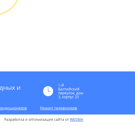
 можно
и или
 картой
* в случае ремонта
1-й
дных и
Балтийский
переулок, дом
3, корпус 25
кондиционеров
Ремонт телевизоров
Разработка и оптимизация сайта от
WESMA