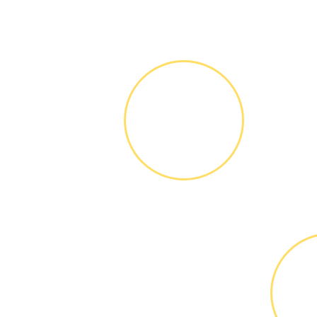
ЗВОНОК ИЛИ
ЗАЯВКА НА
САЙТЕ
Вы узнаете точную
стоимость ремонта
по телефону,
никаких переплат и
скрытых платежей
М