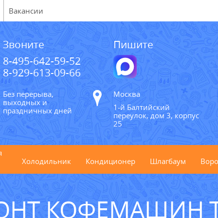
Вакансии
Звоните
Пишите
8-495-642-59-52
8-929-613-09-66
Без перерыва,
Москва
выходных и
1-й Балтийский
праздничных дней
переулок, дом 3, корпус
25
я
Холодильник
Кондиционер
Шлагбаум
Воро
ОНТ КОФЕМАШИН T