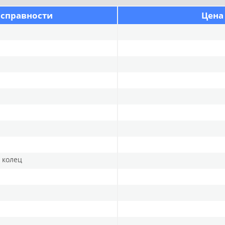
исправности
Цена
и колец