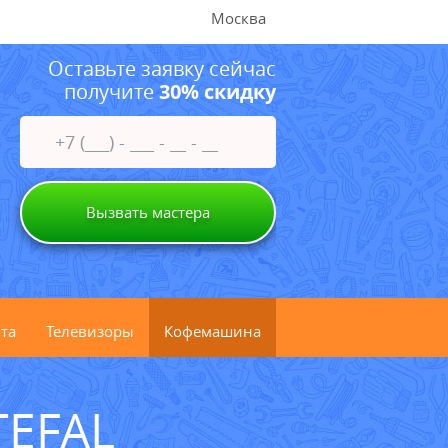
Москва
Оставьте заявку сейчас
получите
30% скидку
Вызвать мастера
та
Телевизоры
Кофемашина
EFAL