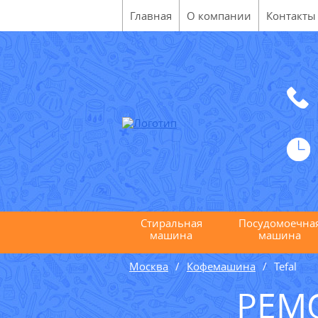
Главная
О компании
Контакты
Стиральная
Посудомоечна
машина
машина
Москва
Кофемашина
Tefal
РЕМ