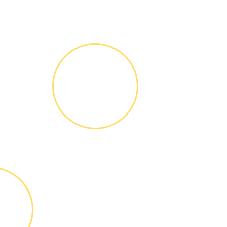
ГАРАНТИЙНОЕ
ОБСЛУЖИ-
ВАНИЕ
Письменное
оформление
БЕСПЛАТНЫХ
гарантийных
обязательств до 3х
лет
ТА
ТЫ