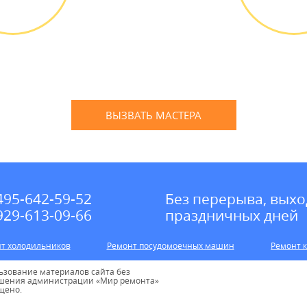
д мастера
Оплатить
ПЛАТНО *
наличным
банковской
ВЫЗВАТЬ МАСТЕРА
Оставьте заявку
и мы Вам перезвоним
495-642-59-52
Без перерыва, выхо
929-613-09-66
праздничных дней
т холодильников
Ремонт посудомоечных машин
Ремонт 
ьзование материалов сайта без
шения администрации «Мир ремонта»
щено.