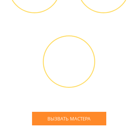
Диагностика БЕСПЛАТНО *
Оплатить можно наличными
или банковской картой
ГАРАНТИЙНОЕ
ОБСЛУЖИ-
ВАНИЕ
Письменное оформление
БЕСПЛАТНЫХ гарантийных
обязательств до 3х лет
ВЫЗВАТЬ МАСТЕРА
Оставьте заявку
и мы Вам перезвоним