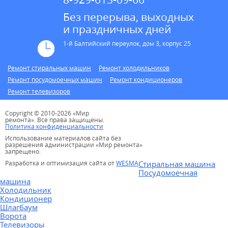
Без перерыва, выходных
и праздничных дней
1-й Балтийский переулок, дом 3, корпус 25
Ремонт стиральных машин
Ремонт холодильников
Ремонт посудомоечных машин
Ремонт кондиционеров
Ремонт телевизоров
Copyright © 2010-2026 «Мир
ремонта». Все права защищены.
Политика конфиденциальности
Использование материалов сайта без
разрешения администрации «Мир ремонта»
запрещено.
Разработка и оптимизация сайта от
WESMA
Стиральная машина
Посудомоечная
машина
Холодильник
Кондиционер
Шлагбаум
Ворота
Телевизоры