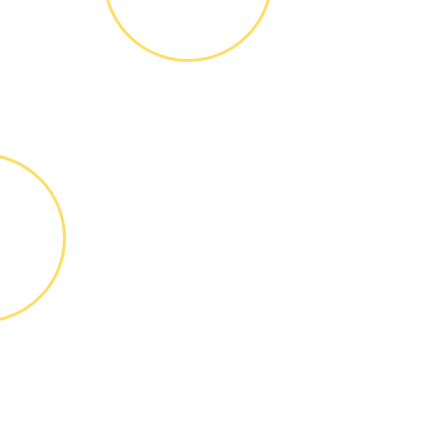
ОБСЛУЖИ-
ВАНИЕ
Письменное
оформление
БЕСПЛАТНЫХ
гарантийных
обязательств до 3х
лет
ТА
ТЫ
 можно
и или
 картой