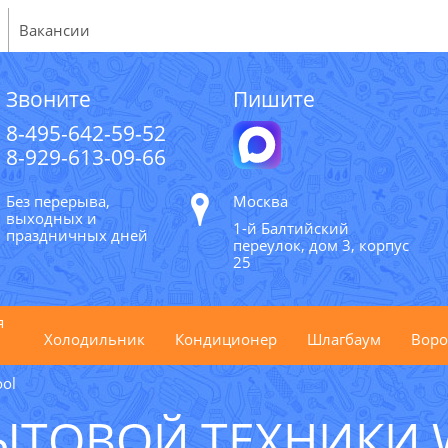
Вакансии
Звоните
Пишите
8-495-642-59-52
8-929-613-09-66
Без перерыва,
Москва
выходных и
1-й Балтийский
праздничных дней
переулок, дом 3, корпус
25
я
Холодильник
Кондиционер
Шлагбаум
Воро
ool
ЫТОВОЙ ТЕХНИКИ 