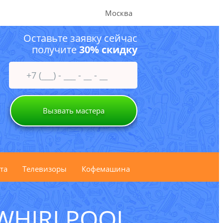
Москва
Оставьте заявку сейчас
получите
30% скидку
Вызвать мастера
та
Телевизоры
Кофемашина
WHIRLPOOL