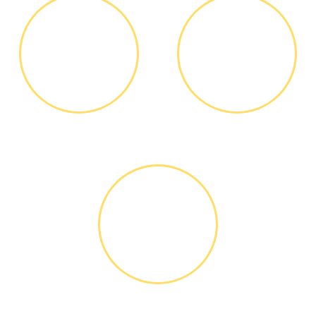
ДИАГНОСТИКА
ОПЛАТА
И РЕМОНТ
РАБОТЫ
Диагностика БЕСПЛАТНО *
Оплатить можно наличными
или банковской картой
ГАРАНТИЙНОЕ
ОБСЛУЖИ-
ВАНИЕ
Письменное оформление
БЕСПЛАТНЫХ гарантийных