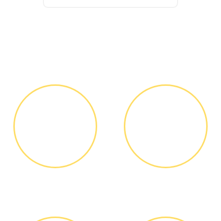
Как мы работаем
ЗВОНОК ИЛИ
ВЫЕЗД
ЗАЯВКА НА
МАСТЕРА
САЙТЕ
Вы узнаете точную
Выезд мастера БЕСПЛАТНО *
стоимость ремонта по
телефону, никаких переплат
и скрытых платежей