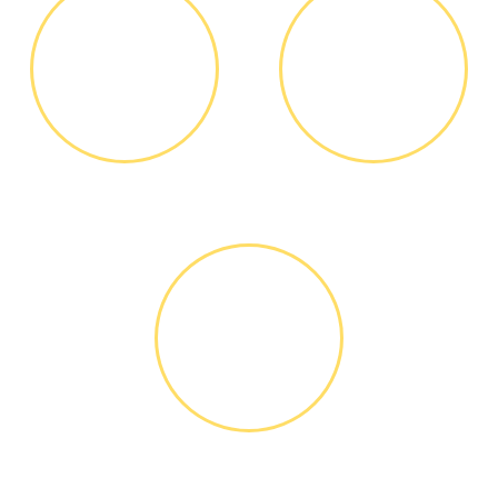
ДИАГНОСТИКА
ОПЛАТА
И РЕМОНТ
РАБОТЫ
Диагностика БЕСПЛАТНО *
Оплатить можно наличными
или банковской картой
ГАРАНТИЙНОЕ
ОБСЛУЖИ-
ВАНИЕ
Письменное оформление
БЕСПЛАТНЫХ гарантийных
обязательств до 3х лет