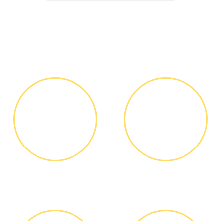
Как мы работаем
ЗВОНОК ИЛИ
ВЫЕЗД
ЗАЯВКА НА
МАСТЕРА
САЙТЕ
Вы узнаете точную
Выезд мастера БЕСПЛАТНО *
стоимость ремонта по
телефону, никаких переплат
и скрытых платежей