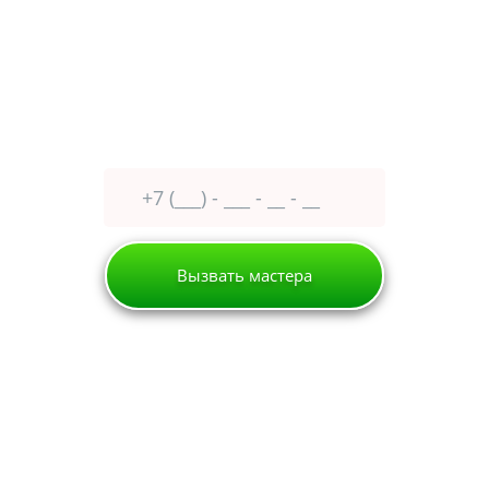
1-й Балтийский переулок, дом 3, корпус 25
Оставьте заявку сейчас
получите
30% скидку
Вызвать мастера
Москва
Холодильник
Замена и ремонт термостата (терморегулятора)