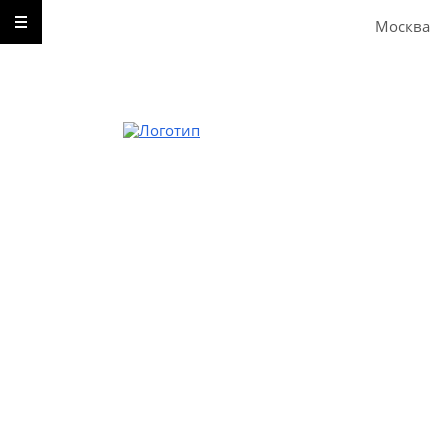
Москва
Звоните
8-495-642-59-52
8-929-613-09-66
Пишите
Без перерыва, выходных и праздничных
дней
Москва