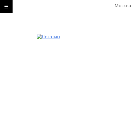
Москва
Звоните
8-495-642-59-52
8-929-613-09-66
Пишите
Без перерыва, выходных и праздничных дней
Москва
1-й Балтийский переулок, дом 3, корпус 25